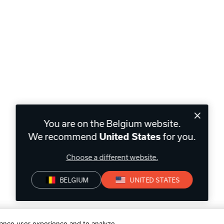
You are on the Belgium website.
We recommend
for you.
United States
Choose a different website.
BELGIUM
UNITED STATES
hance user experience and to analyze