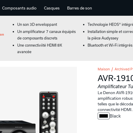
Composants audio
Casques
Barres de son
Un son 3D enveloppant
Technologie HEOS® intégr
Un amplificateur 7 canaux équipés
Installation simple et corre
ion
de composants discrets
la pièce Audyssey
Une connectiviité HDMI 8K
Bluetooth et Wi-Fi intégrés
avancée
Maison
Archived P
AVR-191
Amplificateur T
Le Denon AVR-1910 
amplification robus
telles que le déco
connectivité HDMI.
Black