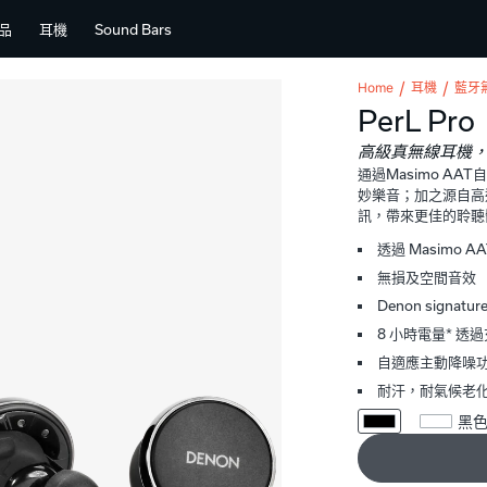
品
耳機
Sound Bars
Home
耳機
藍牙
PerL Pro
高級真無線耳機，
通過Masimo A
妙樂音；加之源自高通a
訊，帶來更佳的聆聽
透過 Masimo 
無損及空間音效
Denon signatur
8 小時電量* 透過充
自適應主動降噪
耐汗，耐氣候老
黑