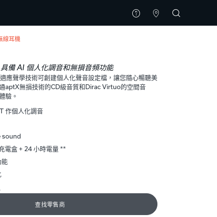
無線耳機
具備 AI 個人化調音和無損音頻功能
AT自適應聲學技術可創建個人化聲音設定檔，讓您隨心暢聽美
ptX無損技術的CD級音質和Dirac Virtuo的空間音
體驗。
AAT 作個人化調音
e sound
電盒 + 24 小時電量 **
功能
化
色
查找零售商