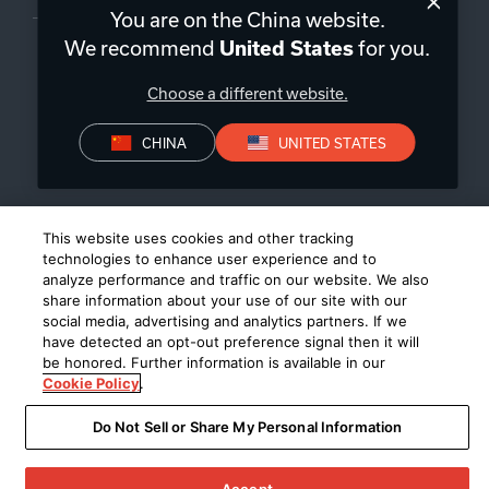
You are on the China website.
We recommend
for you.
United States
隐私政策
一致性声明
Choose a different website.
©
2026
Harman International Industries, Incorporated 版权所有
CHINA
UNITED STATES
This website uses cookies and other tracking
technologies to enhance user experience and to
analyze performance and traffic on our website. We also
share information about your use of our site with our
social media, advertising and analytics partners. If we
have detected an opt-out preference signal then it will
be honored. Further information is available in our
Cookie Policy
.
Do Not Sell or Share My Personal Information