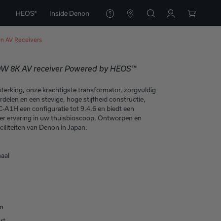
HEOS®
Inside Denon
en
AV Receivers
50W 8K AV receiver Powered by HEOS™
terking, onze krachtigste transformator, zorgvuldig
delen en een stevige, hoge stijfheid constructie,
-A1H een configuratie tot 9.4.6 en biedt een
ter ervaring in uw thuisbioscoop. Ontworpen en
ciliteiten van Denon in Japan.
naal
n
rt