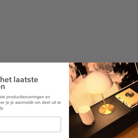
het laatste
on
wste productlanceringen en
r je je aanmeldt om deel uit te
y.