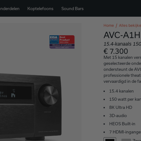
onderdelen
Koptelefoons
Sound Bars
Home
Alles bekijk
AVC-A1H
15.4-kanaals 1
€ 7.300
Met 15 kanalen vers
geselecteerde onder
ondersteunt de AVC
professionele thea
vervaardigd in de fa
15.4 kanalen
150 watt per ka
8K Ultra HD
3D-audio
HEOS Built-in
7 HDMI-ingange
Zwa