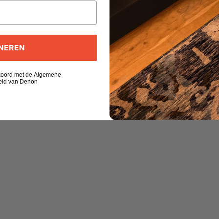
NEREN
kkoord met de Algemene
eid van Denon