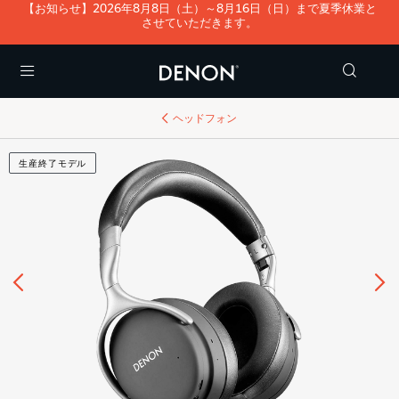
【お知らせ】2026年8月8日（土）～8月16日（日）まで夏季休業と
させていただきます。
Menu
ヘッドフォン
生産終了モデル
前へ
次