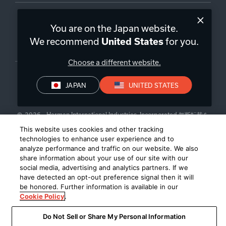
You are on the Japan website.
We recommend
for you.
United States
日本
|
JA
Choose a different website.
JAPAN
UNITED STATES
プライバシー・ポリシー
©
2026
Harman International Industries, Incorporated 無断転載を
禁じます。
This website uses cookies and other tracking
technologies to enhance user experience and to
analyze performance and traffic on our website. We also
share information about your use of our site with our
social media, advertising and analytics partners. If we
have detected an opt-out preference signal then it will
be honored. Further information is available in our
Cookie Policy
.
Do Not Sell or Share My Personal Information