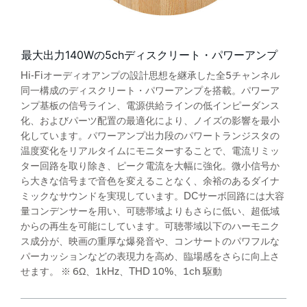
最大出力140Wの5chディスクリート・パワーアンプ
Hi-Fiオーディオアンプの設計思想を継承した全5チャンネル
同一構成のディスクリート・パワーアンプを搭載。パワーア
ンプ基板の信号ライン、電源供給ラインの低インピーダンス
化、およびパーツ配置の最適化により、ノイズの影響を最小
化しています。パワーアンプ出力段のパワートランジスタの
温度変化をリアルタイムにモニターすることで、電流リミッ
ター回路を取り除き、ピーク電流を大幅に強化。微小信号か
ら大きな信号まで音色を変えることなく、余裕のあるダイナ
ミックなサウンドを実現しています。DCサーボ回路には大容
量コンデンサーを用い、可聴帯域よりもさらに低い、超低域
からの再生を可能にしています。可聴帯域以下のハーモニク
ス成分が、映画の重厚な爆発音や、コンサートのパワフルな
パーカッションなどの表現力を高め、臨場感をさらに向上さ
せます。 ※ 6Ω、1kHz、THD 10%、1ch 駆動