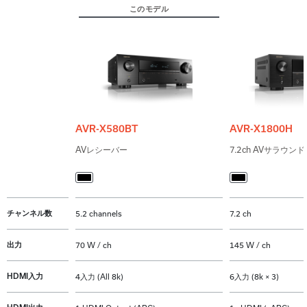
このモデル
AVR-X580BT
AVR-X1800H
AVレシーバー
7.2ch AVサラウ
チャンネル数
5.2 channels
7.2 ch
出力
70 W / ch
145 W / ch
HDMI入力
4入力 (All 8k)
6入力 (8k × 3)