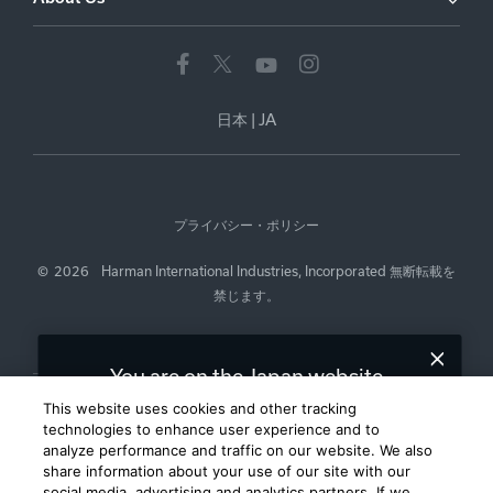
日本
|
JA
プライバシー・ポリシー
©
2026
Harman International Industries, Incorporated 無断転載を
禁じます。
You are on the Japan website.
We recommend
for you.
United States
This website uses cookies and other tracking
technologies to enhance user experience and to
analyze performance and traffic on our website. We also
Choose a different website.
share information about your use of our site with our
social media, advertising and analytics partners. If we