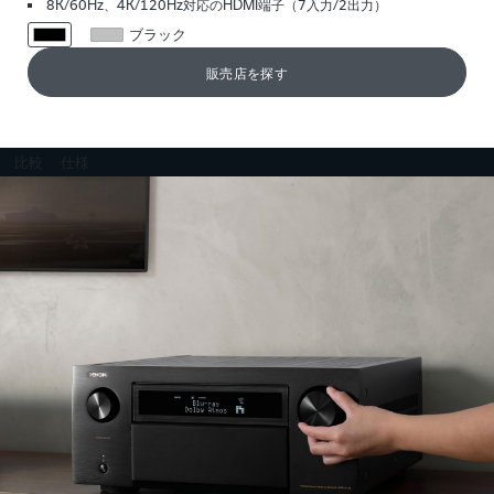
8K/60Hz、4K/120Hz対応のHDMI端子（7入力/2出力）
ブラック
販売店を探す
比較
仕様