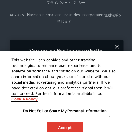
プライバシー・ポリシー
©
2026
Harman International Industries, Incorporated 無断転載を
禁じます。
You are on the Japan website.
We recommend
for you.
United States
This website uses cookies and other tracking
technologies to enhance user experience and to
analyze performance and traffic on our website. We also
Choose a different website.
share information about your use of our site with our
social media, advertising and analytics partners. If we
JAPAN
UNITED STATES
have detected an opt-out preference signal then it will
be honored. Further information is available in our
Cookie Policy
.
Do Not Sell or Share My Personal Information
Accept