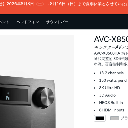
せ】2026年8月8日（土）～8月16日（日）まで夏季休業とさせていた
ーネント
ヘッドフォン
サウンドバー
AVC-X85
モンスターAVア
AVC-X8500HA
通和完整的 3D 环绕声
串流、语音控制和多
13.2 channels
150 watts per c
8K Ultra HD
3D Audio
HEOS Built-in
8 HDMI inputs
ブ