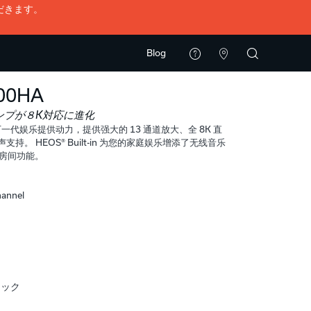
だきます。
Blog
00HA
ンプが８K対応に進化
 为下一代娱乐提供动力，提供强大的 13 通道放大、全 8K 直
支持。 HEOS® Built-in 为您的家庭娱乐增添了无线音乐
房间功能。
hannel
ラック