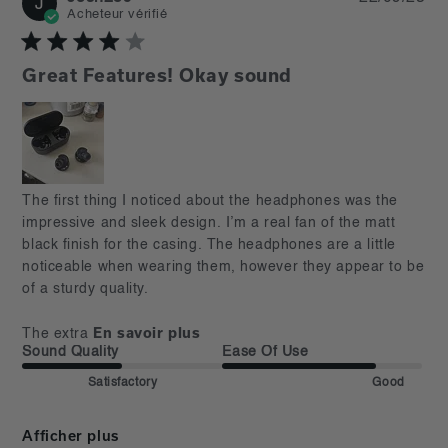
J
da
Acheteur vérifié
Great Features! Okay sound
read more about review content The first thing I noticed
The first thing I noticed about the headphones was the 
about
impressive and sleek design. I’m a real fan of the matt 
black finish for the casing. The headphones are a little 
noticeable when wearing them, however they appear to be 
of a sturdy quality.

En savoir plus
The extra
Sound Quality
Ease Of Use
Satisfactory
Good
Afficher plus