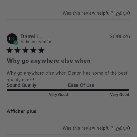
Was this review helpful?
0
0
Pu
Darrel L.
26/06/26
DL
da
Acheteur vérifié
Why go anywhere else when
read more about review content Why go anywhere else
Why go anywhere else when Denon has some of the best 
when Denon
quality ever!!
Sound Quality
Ease Of Use
Very Good
Very Good
Afficher plus
Was this review helpful?
0
0