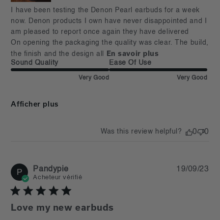
read more about review content I have been testing the
I have been testing the Denon Pearl earbuds for a week 
Denon Pearl
now. Denon products I own have never disappointed and I 
am pleased to report once again they have delivered

On opening the packaging the quality was clear. The build, 
En savoir plus
the finish and the design all
Sound Quality
Ease Of Use
Very Good
Very Good
Afficher plus
Was this review helpful?
0
0
Pu
Pandypie
19/09/23
P
da
Acheteur vérifié
Love my new earbuds