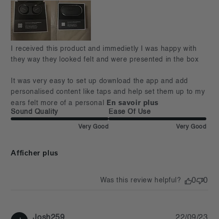
read more about review content I received this product
I received this product and immedietly I was happy with 
and immedietly
they way they looked felt and were presented in the box 

It was very easy to set up download the app and add 
personalised content like taps and help set them up to my 
En savoir plus
ears felt more of a personal
Sound Quality
Ease Of Use
Very Good
Very Good
Afficher plus
Was this review helpful?
0
0
Pu
Josh259
22/09/23