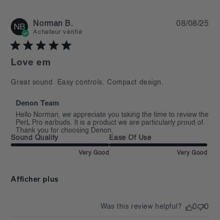
Pu
Norman B.
08/08/25
NB
da
Acheteur vérifié
Love em
read more about review content Great sound. Easy
Great sound. Easy controls. Compact design.
controls. Compact
Commentaires du propriétaire du magasin sur l'examen
Denon Team
par Denon Team le Mon Aug 11 2025
Hello Norman, we appreciate you taking the time to review the 
PerL Pro earbuds. It is a product we are particularly proud of. 
Thank you for choosing Denon.
Sound Quality
Ease Of Use
Very Good
Very Good
Afficher plus
Was this review helpful?
0
0