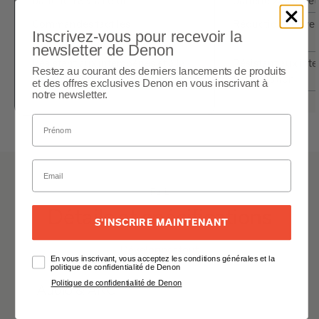
batterie 18 via l'étui
batterie 24 via l'ét
Commandes tactiles
Réduction active 
Inscrivez-vous pour recevoir la
personnalisables
newsletter de Denon
Résistant aux intempéries et à la
Résistant aux inte
Restez au courant des derniers lancements de produits
transpiration
transpiration
et des offres exclusives Denon en vous inscrivant à
notre newsletter.
PerL
Détails et spécifications
S'INSCRIRE MAINTENANT
Développer tout
En vous inscrivant, vous acceptez les conditions générales et la
politique de confidentialité de Denon
Politique de confidentialité de Denon
Audio & ANC