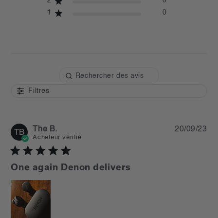
2
0
1
0
Filtres
Pu
The B.
20/09/23
TB
da
Acheteur vérifié
One again Denon delivers