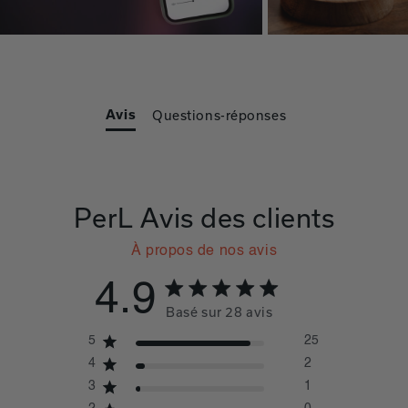
Avis
Questions-réponses
PerL
Avis des clients
À propos de nos avis
4.9
4.9 out of 5 stars 28 total reviews
Basé sur 28 avis
5
25
4
2
3
1