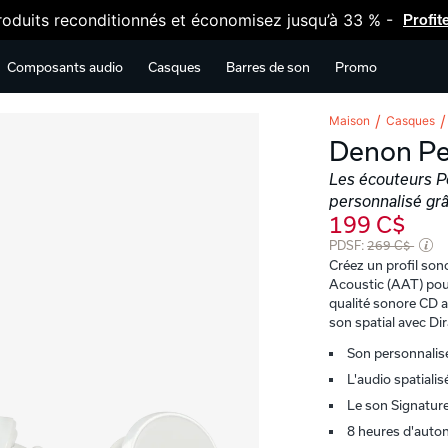
oduits reconditionnés et économisez jusqu’à 33 % -
Profit
Composants audio
Casques
Barres de son
Promo
Maison
Casques
Denon Pe
Les écouteurs P
personnalisé gr
199 C$
Prix soldé de
PDSF:
269 C$
Créez un profil son
Acoustic (AAT) pou
qualité sonore CD 
son spatial avec Di
Son personnalis
L'audio spatialis
Le son Signatur
8 heures d'autono