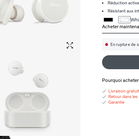
Réduction active
Résistant aux int
Whi
Acheter mainten
Denon PerL Pro
En rupture de s
Disponib
Pourquoi acheter 
Livraison gratui
Retour dans les 
Garantie