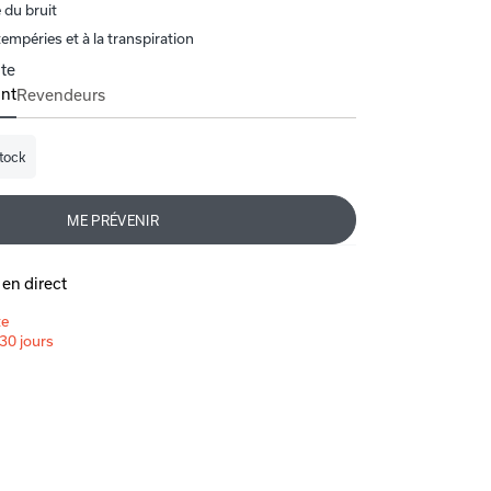
 du bruit
empéries et à la transpiration
te
ant
Revendeurs
tock
ilité:
ME PRÉVENIR
en direct
te
30 jours