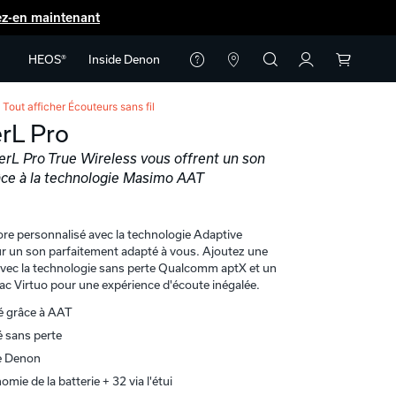
ez-en maintenant
HEOS®
Inside Denon
Tout afficher
Écouteurs sans fil
rL Pro
erL Pro True Wireless vous offrent un son
âce à la technologie Masimo AAT
ore personnalisé avec la technologie Adaptive
r un son parfaitement adapté à vous. Ajoutez une
avec la technologie sans perte Qualcomm aptX et un
rac Virtuo pour une expérience d'écoute inégalée.
é grâce à AAT
é sans perte
e Denon
mie de la batterie + 32 via l'étui