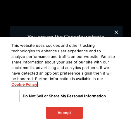
You are on the Canada website.
We recommend
for you.
United States
This website uses cookies and other tracking
technologies to enhance user experience and to
analyze performance and traffic on our website. We also
Choose a different website.
share information about your use of our site with our
social media, advertising and analytics partners. If we
CANADA
UNITED STATES
have detected an opt-out preference signal then it will
be honored. Further information is available in our
Cookie Policy
.
Do Not Sell or Share My Personal Information
Accept