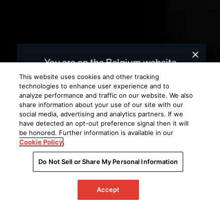
You are on the Belgium website.
We recommend
for you.
United States
This website uses cookies and other tracking
technologies to enhance user experience and to
analyze performance and traffic on our website. We also
Choose a different website.
share information about your use of our site with our
social media, advertising and analytics partners. If we
BELGIUM
UNITED STATES
have detected an opt-out preference signal then it will
be honored. Further information is available in our
Cookie Policy
.
Do Not Sell or Share My Personal Information
Accept