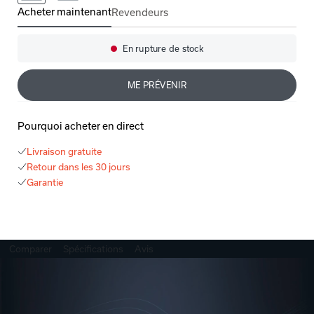
Acheter maintenant
Revendeurs
Denon Home 350
En rupture de stock
Disponibilité:
ME PRÉVENIR
Pourquoi acheter en direct
Livraison gratuite
Retour dans les 30 jours
Garantie
Comparer
Spécifications
Avis